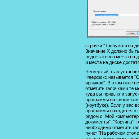
строчки "Требуется на ди
Значение Х должно быть
недостаточно места на д
и места на диске достат
Четвертый этап установ
Фаерфокс называется "
ярлыков". В этом окне н
отметить галочками те м
куда вы привыкли запус
программы на своем ко
(ноутбуке). Если у вас в
программы находятся в 
рядом с "Мой компьютер
документы", "Корзина", т
необходимо отметить га
пункт "На рабочем столе
вас все программы запус