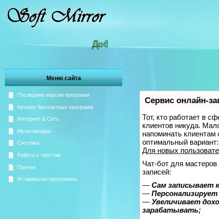
Добро пожаловать на Зеркало Soft
Меню сайта
Последние версии программ
Сервис онлайн-за
Каталог бесплатных программ
Тот, кто работает в с
Интернет & Сеть
клиентов никуда. Мало
Мультимедиа
напоминать клиентам 
оптимальный вариант
Система
Для новых пользоват
Работа с текстом
Чат-бот для мастеров
Прочее
записей:
Устаревшие программы
—
Сам записывает к
—
Персонализирует 
—
Увеличивает дох
зарабатывать;