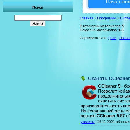
Начать по
Поиск
Главная
»
Программы
»
Сист
В категории материалов
:
5
Показано материалов
:
1-5
Сортировать по
:
Дате
·
Назва
Скачать CCleane
CCleaner 5
- бе
Позволит избав
продолжительн
очистить систе
производительность ко
На сегодняшний день м
версию
CCleaner 5.87
сб
утилиты
|
16.11.2021
обнови