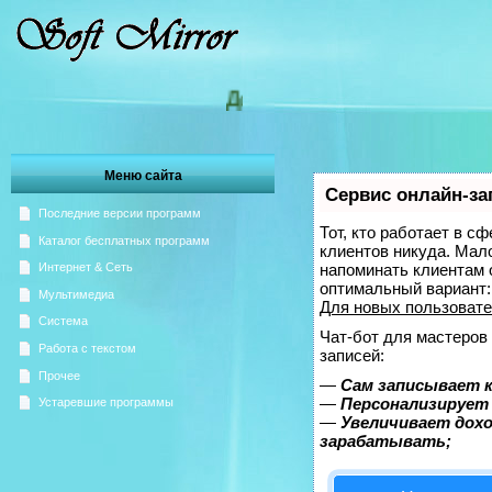
Добро пожаловать на Зеркало 
Меню сайта
Сервис онлайн-за
Последние версии программ
Тот, кто работает в с
Каталог бесплатных программ
клиентов никуда. Мало
напоминать клиентам 
Интернет & Сеть
оптимальный вариант
Мультимедиа
Для новых пользоват
Система
Чат-бот для мастеров
Работа с текстом
записей:
Прочее
—
Сам записывает к
—
Персонализирует 
Устаревшие программы
—
Увеличивает дох
зарабатывать;