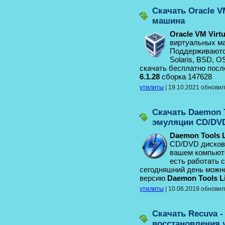
Скачать Oracle V
машина
Oracle VM Virt
виртуальных м
Поддерживаются
Solaris, BSD, 
скачать бесплатно пос
6.1.28
сборка 147628
утилиты
|
19.10.2021
обнови
Скачать Daemon T
эмуляции CD/DV
Daemon Tools L
CD/DVD дисков.
вашем компьюте
есть работать 
сегодняшний день можн
версию
Daemon Tools Li
утилиты
|
10.06.2019
обнови
Скачать Recuva 
восстановления