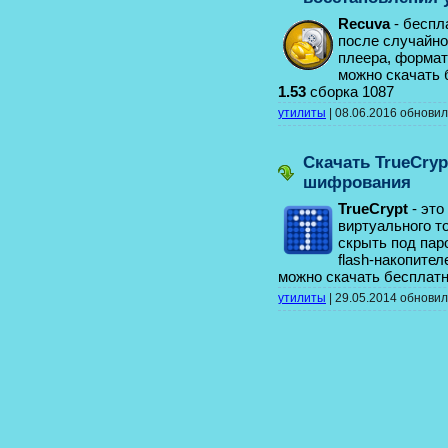
Recuva
- беспл
после случайно
плеера, формат
можно скачать
1.53
сборка 1087
утилиты
|
08.06.2016
обнови
Скачать TrueCryp
шифрования
TrueCrypt
- это
виртуального 
скрыть под пар
flash-накопител
можно скачать бесплат
утилиты
|
29.05.2014
обнови