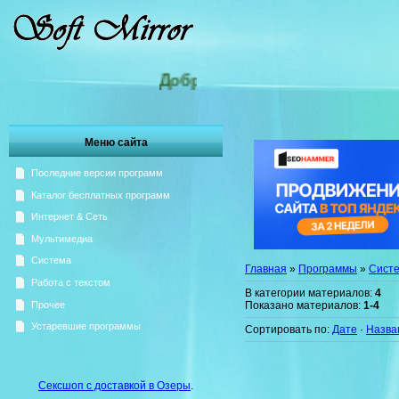
Добро пожаловать на Зеркало Sof
Меню сайта
Последние версии программ
Каталог бесплатных программ
Интернет & Сеть
Мультимедиа
Система
Главная
»
Программы
»
Сист
Работа с текстом
В категории материалов
:
4
Показано материалов
:
1-4
Прочее
Устаревшие программы
Сортировать по
:
Дате
·
Назва
Сексшоп с доставкой в Озеры
.