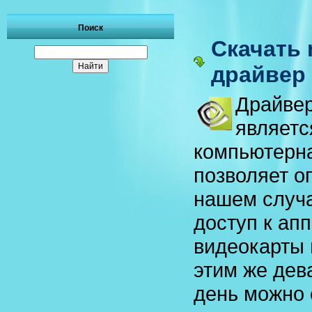
Поиск
Скачать 
драйвер
Драйве
являетс
компьютерна
позволяет о
нашем случа
доступ к ап
видеокарты 
этим же дев
день можно 