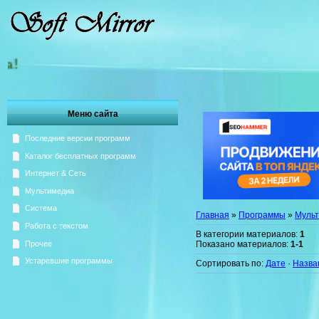
Добро пожаловать на Зерк
Меню сайта
Последние версии программ
Каталог бесплатных программ
Интернет & Сеть
Мультимедиа
Система
Главная
»
Программы
»
Муль
Работа с текстом
В категории материалов
:
1
Показано материалов
:
1-1
Прочее
Устаревшие программы
Сортировать по
:
Дате
·
Назва