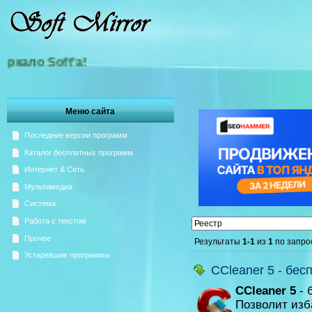
ло Soft'а!
Меню сайта
Последние версии программ
Каталог бесплатных программ
Интернет & Сеть
Мультимедиа
Система
Работа с текстом
Прочее
Результаты
1-1
из
1
по запро
Устаревшие программы
CCleaner 5 - бе
CCleaner 5
- 
Позволит изб