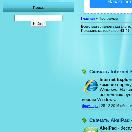
Начать по
Поиск
Главная
»
Программы
Всего материалов в каталоге
:
Показано материалов
:
43-49
Скачать Internet
Internet Explor
комплект преду
Windows. На се
последнюю рус
версии Windows.
браузеры
|
25.12.2016
обнов
Скачать AkelPad 
AkelPad
- беспл