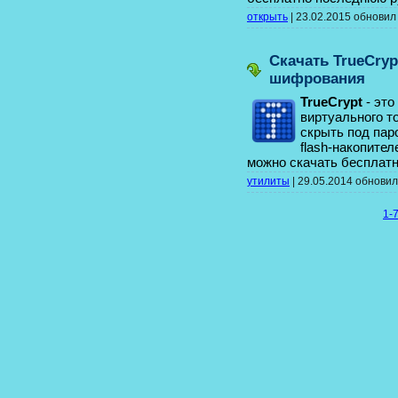
открыть
|
23.02.2015
обнови
Скачать TrueCryp
шифрования
TrueCrypt
- это
виртуального 
скрыть под пар
flash-накопител
можно скачать бесплат
утилиты
|
29.05.2014
обнови
1-