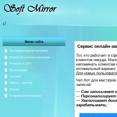
Добро пожаловать на Зерка
Меню сайта
Сервис онлайн-за
Последние версии программ
Тот, кто работает в с
Каталог бесплатных программ
клиентов никуда. Мало
напоминать клиентам 
Интернет & Сеть
оптимальный вариант
Мультимедиа
Для новых пользоват
Система
Чат-бот для мастеров
Работа с текстом
записей:
Прочее
—
Сам записывает к
—
Персонализирует 
Устаревшие программы
—
Увеличивает дох
зарабатывать;