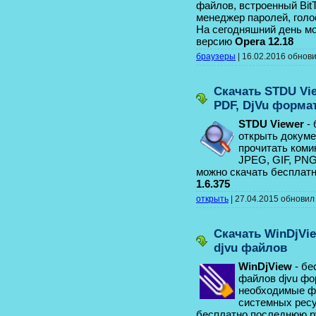
файлов, встроенный BitT
менеджер паролей, голо
На сегодняшний день м
версию
Opera 12.18
браузеры
|
16.02.2016
обнов
Скачать STDU Vi
PDF, DjVu форма
STDU Viewer
- 
открыть докуме
прочитать коми
JPEG, GIF, PN
можно скачать бесплат
1.6.375
открыть
|
27.04.2015
обнови
Скачать WinDjVi
djvu файлов
WinDjView
- бе
файлов djvu ф
необходимые фу
системных ресу
бесплатно последнюю 