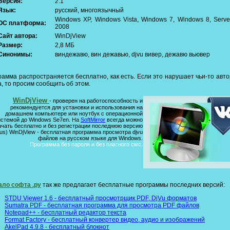
Версия:
2.1
Язык:
русский, многоязычный
Windows XP, Windows Vista, Windows 7, Windows 8, Serve
ОС платформа:
2008
Сайт автора:
WinDjView
Размер:
2,8 МБ
Синонимы:
виндежавю, вин дежавью, djvu вивер, дежавю вьювер
рамма распространяется бесплатно, как есть. Если это нарушает чьи-то авто
, то просим сообщить об этом.
WinDjView
- проверен на работоспособность и
рекомендуется для установки и использования на
домашнем компьютере или ноутбук с операционной
истемой до Windows Se7en. На
SoftMirror
всегда можно
ачать бесплатно и без регистрации последнюю версию
us) WinDjView - бесплатная программа просмотра djvu
файлов на русском языке для Windows.
Программа без пароля и без платного смс.
ало софта .ру
так же предлагает бесплатные программы последних версий:
STDU Viewer 1.6 - бесплатный просмотрщик PDF, DjVu форматов
Sumatra PDF - бесплатная программа для просмотра PDF файлов
Notepad++ - бесплатный редактор текста
Format Factory - бесплатный конвертер видео, аудио и изображений
AkelPad 4.9.8 - бесплатный блокнот