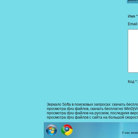
Имя *
Email 
Код *:
Зеркало Softа в поисковых запросах:
скачать беспл
просмотра djvu файлов
,
скачать бесплатно WinDjV
просмотра djvu файлов на русском
,
последняя верс
просмотра djvu файлов с сайта на большой скорос
У нас мо