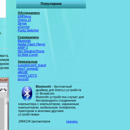
Популярное
Обсуждаемое
KMPlayer
Opera 12
Skype
µTorrent
Punto Switcher
u
Скачиваемое
Bluetooth
Adobe Flash Player
AIMP 3
Net SpeakerPhone
Dr.Web CureIt
мата.
нимум
Зеркальные
еднюю
Avast Free Antivirus
ерсию
Daemon Tools
FileZilla
STDU Viewer
Recuva
Bluetooth
- бесплатный
драйвер для блютуз устройств
от Broadcom.
Bluetooth устройства служат для
беспроводного соединения
компьютера с компьютером, карманным
компьютером, мобильным телефоном,
принтером и многими другими
устройствами
1894134 просмотров
скачать