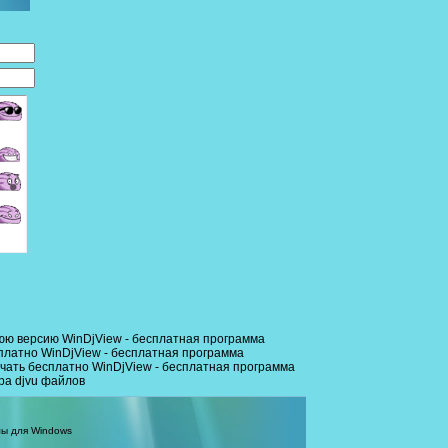
юю версию WinDjView - бесплатная программа
платно WinDjView - бесплатная программа
ачать бесплатно WinDjView - бесплатная программа
ра djvu файлов
ы для Windows