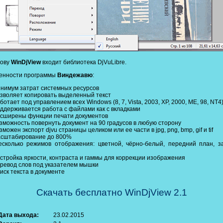
нову
WinDjView
входит библиотека DjVuLibre.
енности программы
Виндежавю
:
нимум затрат системных ресурсов
зволяет копировать выделенный текст
ботает под управлением всех Windows (8, 7, Vista, 2003, XP, 2000, ME, 98, NT4
ддерживается работа с файлами как с вкладками
сширены функции печати документов
зможность повернуть документ на 90 градусов в любую сторону
зможен экспорт djvu страницы целиком или ее части в jpg, png, bmp, gif и tif
сштабирование до 800%
есколько режимов отображения: цветной, чёрно-белый, передний план, з
стройка яркости, контраста и гаммы для коррекции изображения
ревод слов под указателем мышки
иск текста в документе
Скачать бесплатно WinDjView 2.1
Дата выхода:
23.02.2015