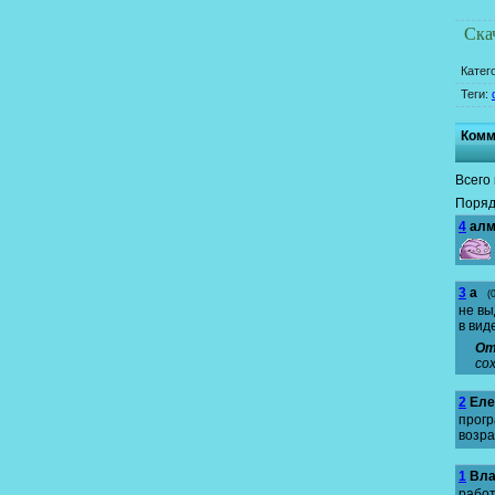
Ска
Катег
Теги
:
Комм
Всего
Поряд
4
алм
3
a
(
не вы
в вид
От
со
2
Еле
прогр
возра
1
Вл
рабо