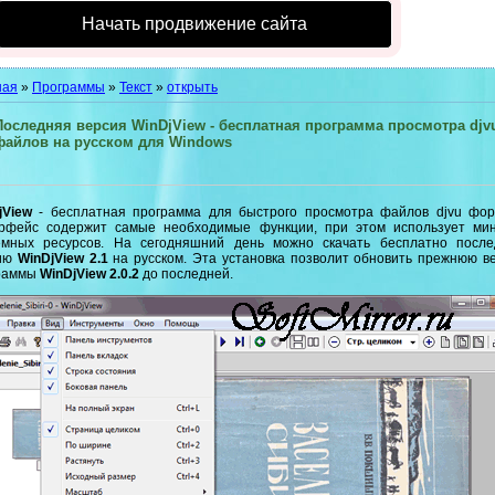
Начать продвижение сайта
ная
»
Программы
»
Текст
»
открыть
Последняя версия WinDjView - бесплатная программа просмотра djv
файлов на русском для Windows
jView
- бесплатная программа для быстрого просмотра файлов djvu фор
рфейс содержит самые необходимые функции, при этом использует ми
емных ресурсов. На сегодняшний день можно скачать бесплатно посл
сию
WinDjView 2.1
на русском. Эта установка позволит обновить прежнюю в
раммы
WinDjView 2.0.2
до последней.