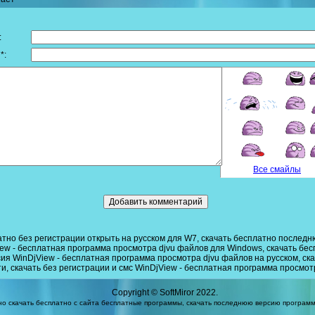
:
*:
Все смайлы
атно без регистрации открыть на русском для W7
,
скачать бесплатно последн
iew - бесплатная программа просмотра djvu файлов для Windows
,
скачать бес
ия WinDjView - бесплатная программа просмотра djvu файлов на русском
,
ск
ти
,
скачать без регистрации и смс WinDjView - бесплатная программа просмот
Copyright ©
SoftMiror
2022.
жно
скачать бесплатно с сайта
бесплатные программы
,
скачать последнюю версию
программ