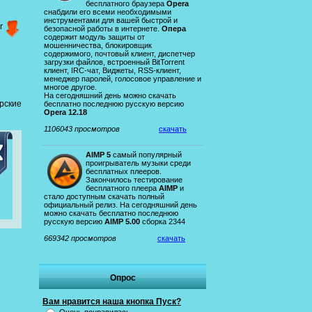
бесплатного браузера
Opera
снабдили его всеми необходимыми
инструментами для вашей быстрой и
r
безопасной работы в интернете.
Опера
содержит модуль защиты от
мошенничества, блокировщик
содержимого, почтовый клиент, диспетчер
загрузки файлов, встроенный BitTorrent
клиент, IRC-чат, Виджеты, RSS-клиент,
менеджер паролей, голосовое управление и
многое другое.
На сегодняшний день можно скачать
рские
бесплатно последнюю русскую версию
Opera 12.18
1106043 просмотров
скачать
AIMP 5
самый популярный
проигрыватель музыки среди
бесплатных плееров.
Закончилось тестирование
бесплатного плеера
AIMP
и
стало доступным скачать полный
официальный релиз. На сегодняшний день
можно скачать бесплатно последнюю
русскую версию
AIMP 5.00
сборка 2344
669342 просмотров
скачать
Опрос
Вам нравится наша кнопка Пуск?