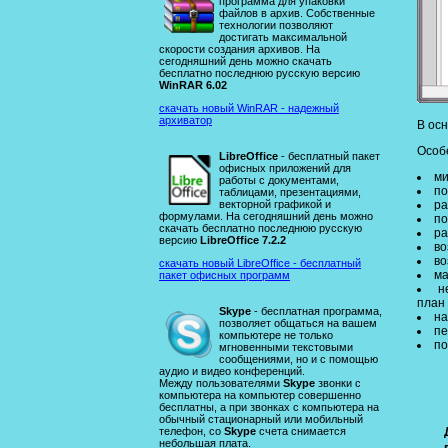
программа для упаковки
файлов в архив. Собственные
технологии позволяют
достигать максимальной
скорости создания архивов. На
сегодняшний день можно скачать
бесплатно последнюю русскую версию
WinRAR 6.02
скачать новый WinRAR - надежный
архиватор
В ос
Особ
LibreOffice
- бесплатный пакет
офисных приложений для
ми
работы с документами,
по
таблицами, презентациями,
векторной графикой и
ра
формулами. На сегодняшний день можно
по
скачать бесплатно последнюю русскую
ра
версию
LibreOffice 7.2.2
во
во
скачать новый LibreOffice - бесплатный
ма
пакет офисных программ
н
план
Skype
- бесплатная программа,
на
позволяет общаться на вашем
пе
компьютере не только
по
мгновенными текстовыми
сообщениями, но и с помощью
аудио и видео конференций.
Между пользователями
Skype
звонки с
компьютера на компьютер совершенно
бесплатны, а при звонках с компьютера на
обычный стационарный или мобильный
телефон, со
Skype
счета снимается
небольшая плата.