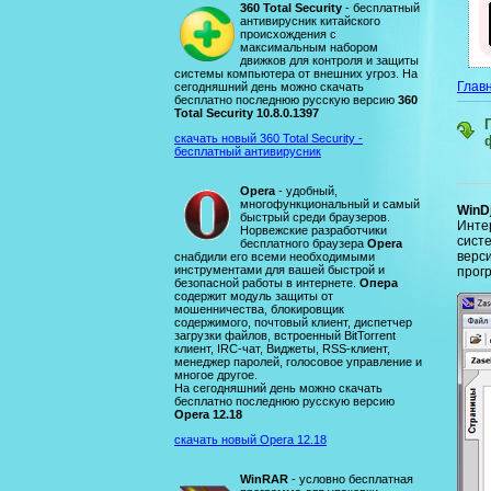
360 Total Security
- бесплатный
антивирусник китайского
происхождения с
максимальным набором
движков для контроля и защиты
системы компьютера от внешних угроз. На
Глав
сегодняшний день можно скачать
бесплатно последнюю русскую версию
360
Total Security 10.8.0.1397
скачать новый 360 Total Security -
бесплатный антивирусник
Opera
- удобный,
многофункциональный и самый
WinD
быстрый среди браузеров.
Инте
Норвежские разработчики
сист
бесплатного браузера
Opera
вер
снабдили его всеми необходимыми
инструментами для вашей быстрой и
прог
безопасной работы в интернете.
Опера
содержит модуль защиты от
мошенничества, блокировщик
содержимого, почтовый клиент, диспетчер
загрузки файлов, встроенный BitTorrent
клиент, IRC-чат, Виджеты, RSS-клиент,
менеджер паролей, голосовое управление и
многое другое.
На сегодняшний день можно скачать
бесплатно последнюю русскую версию
Opera 12.18
скачать новый Opera 12.18
WinRAR
- условно бесплатная