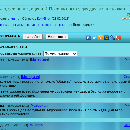
чал, установил, оценил? Поставь оценку для других пользовател
т
ория
:
открыть
|
Обновил
:
SoftMirror
(23.02.2015)
формат pdf и djvu
,
редактор
,
конвертер
,
текст
|
Рейтинг
:
4.5
/
5
/
27
ентировать
на сайте
Вконтакте
 комментариев
:
4
ок вывода комментариев:
аз
[
Материал
]
Спа
(22.08.2017 10:59)
[
Материал
]
Спа
06.03.2017 11:16)
деляет текст построчно, а только "область" - куском, и вставляет в текстовый
е картинки.
вет
: скорее всего документ не содержит текста, а был отсканирован и
хранен в pdf формат.
на
[
Материал
]
Спа
(26.09.2015 11:12)
амма нужна для получения информации, получения почты - для учебы по
стной психологии)
ад
[
Материал
]
Спа
(23.07.2013 10:44)
тает