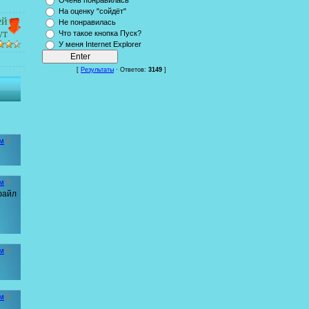
Очень понравилась
На оценку "сойдёт"
ей
Не понравилась
ут
Что такое кнопка Пуск?
У меня Internet Explorer
[
Результаты
· Ответов:
3149
]
м
0
м
0
 файл
м
0
м
0