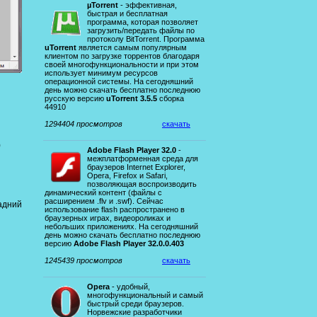
µTorrent
- эффективная,
быстрая и бесплатная
программа, которая позволяет
загрузить/передать файлы по
протоколу BitTorrent. Программа
uTorrent
является самым популярным
клиентом по загрузке торрентов благодаря
своей многофункциональности и при этом
использует минимум ресурсов
операционной системы. На сегодняшний
день можно скачать бесплатно последнюю
русскую версию
uTorrent 3.5.5
сборка
44910
1294404 просмотров
скачать
)
Adobe Flash Player 32.0
-
межплатформенная среда для
браузеров Internet Explorer,
Opera, Firefox и Safari,
позволяющая воспроизводить
динамический контент (файлы с
расширением .flv и .swf). Сейчас
адний
использование flash распространено в
браузерных играх, видеороликах и
небольших приложениях. На сегодняшний
день можно скачать бесплатно последнюю
версию
Adobe Flash Player 32.0.0.403
1245439 просмотров
скачать
Opera
- удобный,
многофункциональный и самый
быстрый среди браузеров.
Норвежские разработчики