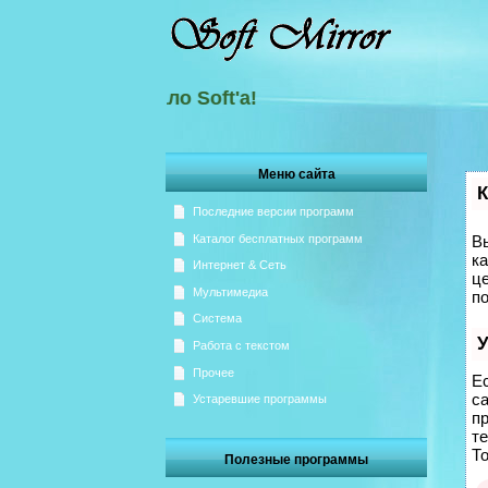
ь на Зеркало Soft'а!
Меню сайта
К
Последние версии программ
Каталог бесплатных программ
Вы
ка
Интернет & Сеть
ц
Мультимедиа
п
Система
У
Работа с текстом
Прочее
Ес
с
Устаревшие программы
п
те
То
Полезные программы