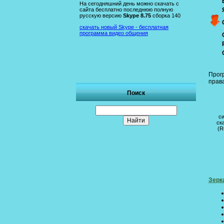
На сегодняшний день можно скачать с
сайта бесплатно последнюю полную
русскую версию
Skype 8.75
сборка 140
скачать новый Skype - бесплатная
программа видео общения
Прог
права
Поиск
с
ск
(R
Зерк