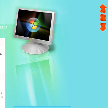
|
Вход
|
е,
 в
 в