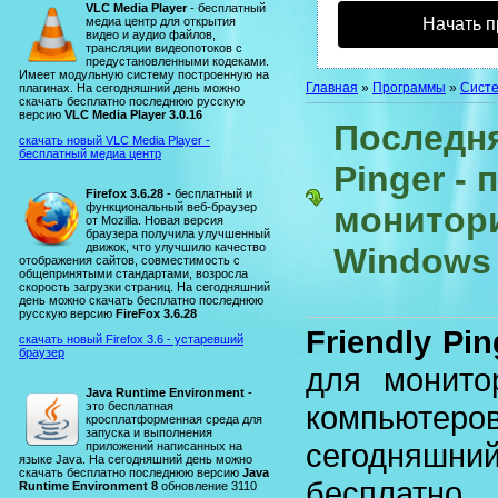
VLC Media Player
- бесплатный
медиа центр для открытия
Начать п
видео и аудио файлов,
трансляции видеопотоков с
предустановленными кодеками.
Имеет модульную систему построенную на
Главная
»
Программы
»
Сист
плагинах. На сегодняшний день можно
скачать бесплатно последнюю русскую
версию
VLC Media Player 3.0.16
Последня
скачать новый VLC Media Player -
бесплатный медиа центр
Pinger -
Firefox 3.6.28
- бесплатный и
функциональный веб-браузер
монитори
от Mozilla. Новая версия
браузера получила улучшенный
движок, что улучшило качество
Windows
отображения сайтов, совместимость с
общепринятыми стандартами, возросла
скорость загрузки страниц. На сегодняшний
день можно скачать бесплатно последнюю
русскую версию
FireFox 3.6.28
Friendly Pin
скачать новый Firefox 3.6 - устаревший
браузер
для монито
Java Runtime Environment
-
это бесплатная
компьютеро
кросплатформенная среда для
запуска и выполнения
сегодняшни
приложений написанных на
языке Java. На сегодняшний день можно
скачать бесплатно последнюю версию
Java
бесплатн
Runtime Environment 8
обновление 3110