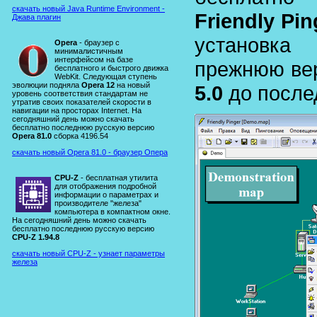
скачать новый Java Runtime Environment -
Friendly Pin
Джава плагин
установка
Opera
- браузер с
минималистичным
интерфейсом на базе
прежнюю ве
бесплатного и быстрого движка
WebKit. Следующая ступень
эволюции подняла
Opera 12
на новый
5.0
до после
уровень соответствия стандартам не
утратив своих показателей скорости в
навигации на просторах Internet. На
сегодняшний день можно скачать
бесплатно последнюю русскую версию
Opera 81.0
сборка 4196.54
скачать новый Opera 81.0 - браузер Опера
CPU-Z
- бесплатная утилита
для отображения подробной
информации о параметрах и
производителе "железа"
компьютера в компактном окне.
На сегодняшний день можно скачать
бесплатно последнюю русскую версию
CPU-Z 1.94.8
скачать новый CPU-Z - узнает параметры
железа