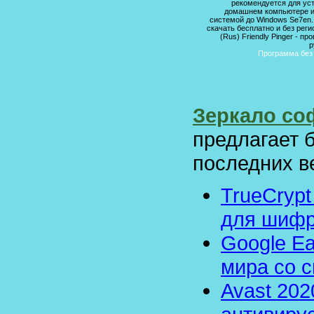
рекомендуется для уст
домашнем компьютере и
системой до Windows Se7en
скачать бесплатно и без рег
(Rus) Friendly Pinger - п
р
Программа без 
Зеркало соф
предлагает 
последних в
TrueCrypt
для шифр
Google Ea
мира со с
Avast 202