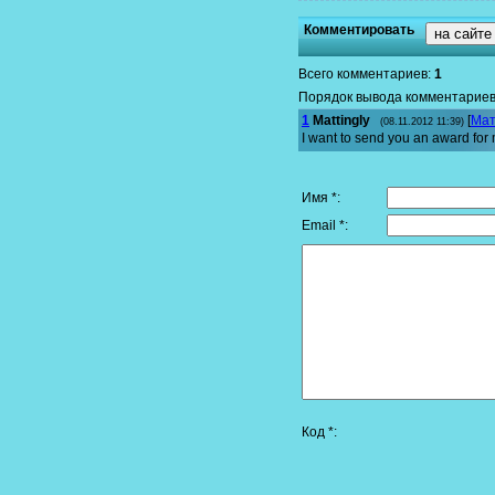
Комментировать
на сайте
Всего комментариев
:
1
Порядок вывода комментариев
1
Mattingly
[
Мат
(08.11.2012 11:39)
I want to send you an award for m
Имя *:
Email *:
Код *: