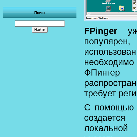
Поиск
FPinger
уже
популярен,
использ
необходимо 
ФПингер
распростра
требует реги
С помощью
создается
локальной