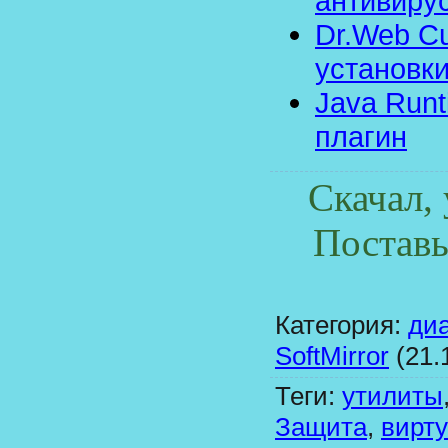
антивиру
Dr.Web Cu
установк
Java Runt
плагин
Скачал,
Поставь
Категория
:
ди
SoftMirror
(21.
Теги
:
утилиты
Защита
,
вирт