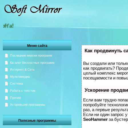
Добро пожаловать на Зерка
Меню сайта
Как продвинуть с
Последние версии программ
Каталог бесплатных программ
Вы создали или только
как продвигать? Продв
Интернет & Сеть
целый комплекс мероп
Мультимедиа
посещаемости и повыш
Система
Ускорение продв
Работа с текстом
Прочее
Если вам трудно попа
попробуйте технолог
Устаревшие программы
раз, а первые результ
Если ни один запрос у
SeoHammer
за бусте
Полезные программы