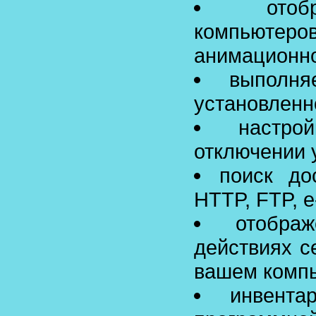
ото
компьют
анимационн
выполн
установленн
настр
отключении 
поиск до
HTTP, FTP, e-
отобра
действиях с
вашем комп
инвента