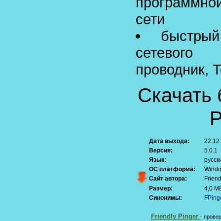
программно
сети
быстры
сетевого
проводник, 
Скачать 
P
Дата выхода:
22.12
Версия:
5.0.1
Язык:
русск
ОС платформа:
Windo
Сайт автора:
Friend
Размер:
4,0 М
Синонимы:
FPing
Friendly Pinger
- прове