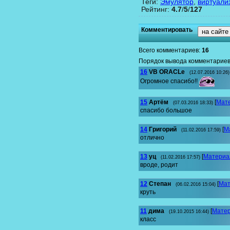
Теги
:
Эмулятор
,
виртуали
Рейтинг
:
4.7
/
5
/
127
Комментировать
на сайте
Всего комментариев
:
16
Порядок вывода комментариев
16
VB ORACLe
(12.07.2016 10:26)
Огромное спасибо!!
15
Артём
[
Мат
(07.03.2016 18:33)
спасибо большое
14
Григорий
[
М
(11.02.2016 17:59)
отлично
13
уц
[
Материа
(11.02.2016 17:57)
вроде, родит
12
Степан
[
Мат
(06.02.2016 15:04)
круть
11
дима
[
Мате
(19.10.2015 16:44)
класс