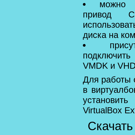
можно 
привод C
использова
диска на ко
прис
подключить
VMDK и VH
Для работы 
в виртуалбо
установить
VirtualBox Ex
Скачать