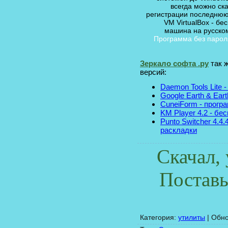
всегда можно ска
регистрации последнюю
VM VirtualBox - бе
машина на русско
Программа без пароля
Зеркало софта .ру
так 
версий:
Daemon Tools Lite
Google Earth & Eart
CuneiForm - прогр
KM Player 4.2 - бе
Punto Switcher 4.4
раскладки
Скачал,
Поставь
Категория
:
утилиты
|
Обн