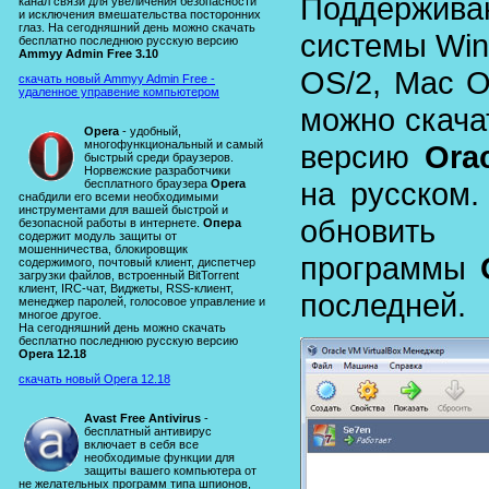
Поддержив
канал связи для увеличения безопасности
и исключения вмешательства посторонних
глаз. На сегодняшний день можно скачать
системы Wind
бесплатно последнюю русскую версию
Ammyy Admin Free 3.10
OS/2, Mac O
скачать новый Ammyy Admin Free -
удаленное управение компьютером
можно скача
Opera
- удобный,
многофункциональный и самый
версию
Ora
быстрый среди браузеров.
Норвежские разработчики
на русском.
бесплатного браузера
Opera
снабдили его всеми необходимыми
инструментами для вашей быстрой и
обновит
безопасной работы в интернете.
Опера
содержит модуль защиты от
мошенничества, блокировщик
программы
содержимого, почтовый клиент, диспетчер
загрузки файлов, встроенный BitTorrent
клиент, IRC-чат, Виджеты, RSS-клиент,
последней.
менеджер паролей, голосовое управление и
многое другое.
На сегодняшний день можно скачать
бесплатно последнюю русскую версию
Opera 12.18
скачать новый Opera 12.18
Avast Free Antivirus
-
бесплатный антивирус
включает в себя все
необходимые функции для
защиты вашего компьютера от
не желательных программ типа шпионов,