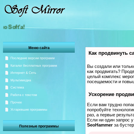
'а!
Меню сайта
Как продвинуть с
Последние версии программ
Каталог бесплатных программ
Вы создали или только
как продвигать? Продв
Интернет & Сеть
целый комплекс мероп
Мультимедиа
посещаемости и повыш
Система
Ускорение продв
Работа с текстом
Прочее
Если вам трудно попа
попробуйте технолог
Устаревшие программы
раз, а первые результ
Если ни один запрос у
SeoHammer
за бусте
Полезные программы