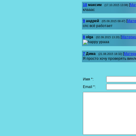
10
максим
[
Ма
(17.10.2015 13:08)
клааас
9
андрей
[
Мате
(05.09.2015 09:47)
спс всё работает
8
olga
[
Матери
(02.09.2015 13:20)
урааа
7
Дима
[
Матер
(21.08.2015 18:32)
Я просто хочу проверять вин
Имя *:
Email *: