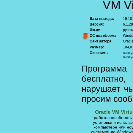
VM Vi
Дата выхода:
19.10
Версия:
6.1.2
Язык:
русск
ОС платформа:
Windo
Сайт автора:
Oracl
Размер:
104,0
Синонимы:
вирту
вирту
Программ
бесплатно
нарушает чь
просим сооб
Oracle VM Virt
работоспособность
установки и исполь
компьютере или ноу
системой до Window