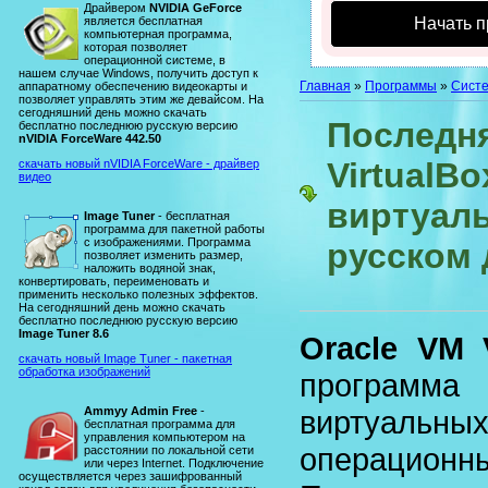
Драйвером
NVIDIA GeForce
является бесплатная
Начать п
компьютерная программа,
которая позволяет
операционной системе, в
нашем случае Windows, получить доступ к
Главная
»
Программы
»
Сист
аппаратному обеспечению видеокарты и
позволяет управлять этим же девайсом. На
сегодняшний день можно скачать
Последня
бесплатно последнюю русскую версию
nVIDIA ForceWare 442.50
VirtualBo
скачать новый nVIDIA ForceWare - драйвер
видео
виртуал
Image Tuner
- бесплатная
программа для пакетной работы
с изображениями. Программа
русском
позволяет изменить размер,
наложить водяной знак,
конвертировать, переименовать и
применить несколько полезных эффектов.
На сегодняшний день можно скачать
бесплатно последнюю русскую версию
Image Tuner 8.6
Oracle VM V
скачать новый Image Tuner - пакетная
обработка изображений
програм
Ammyy Admin Free
-
виртуальн
бесплатная программа для
управления компьютером на
операцио
расстоянии по локальной сети
или через Internet. Подключение
осуществляется через зашифрованный