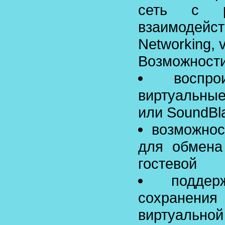
сеть с р
взаимодей
Networking, v
Возможност
воспр
виртуальны
или SoundBla
возможнос
для обмена
гостевой
поддер
сохранения
виртуально