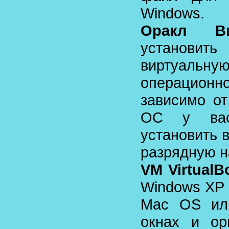
Windows.
Оракл Ви
установи
виртуаль
операцио
зависимо от
ОС у вас
установить 
разрядную на
VM VirtualB
Windows XP L
Mac OS ил
окнах и ор