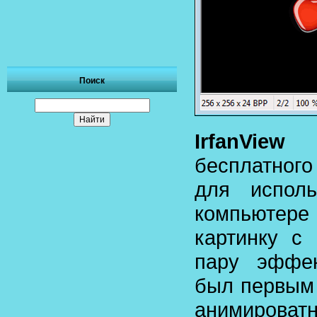
Поиск
IrfanView
бы
бесплатного
для испол
компьютере 
картинку с
пару эффек
был первым 
анимир