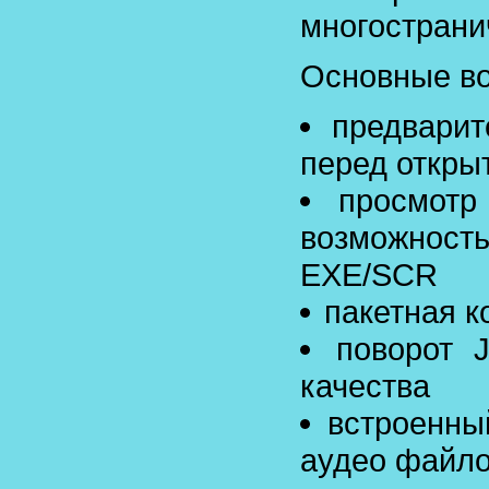
многострани
Основные в
предвари
перед откры
просмотр
возможнос
EXE/SCR
пакетная к
поворот 
качества
встроенны
аудео файл