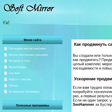
Добро пожаловать на Зеркало
Меню сайта
Как продвинуть с
Последние версии программ
Каталог бесплатных программ
Вы создали или только
как продвигать? Продв
Интернет & Сеть
целый комплекс мероп
Мультимедиа
посещаемости и повыш
Система
Ускорение продв
Работа с текстом
Прочее
Если вам трудно попа
попробуйте технолог
Устаревшие программы
раз, а первые результ
Если ни один запрос у
SeoHammer
за бусте
Полезные программы