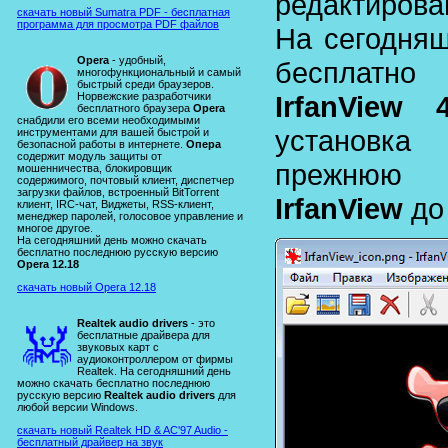
редактирова
скачать новый Sumatra PDF - бесплатная
программа для просмотра PDF файлов
На сегодняш
Opera
- удобный,
бесплатн
многофункциональный и самый
быстрый среди браузеров.
Норвежские разработчики
IrfanView 4
бесплатного браузера
Opera
снабдили его всеми необходимыми
установка
инструментами для вашей быстрой и
безопасной работы в интернете.
Опера
содержит модуль защиты от
прежнюю 
мошенничества, блокировщик
содержимого, почтовый клиент, диспетчер
загрузки файлов, встроенный BitTorrent
IrfanView
до
клиент, IRC-чат, Виджеты, RSS-клиент,
менеджер паролей, голосовое управление и
многое другое.
На сегодняшний день можно скачать
бесплатно последнюю русскую версию
Opera 12.18
скачать новый Opera 12.18
Realtek audio drivers
- это
бесплатные драйвера для
звуковых карт с
аудиоконтроллером от фирмы
Realtek. На сегодняшний день
можно скачать бесплатно последнюю
русскую версию
Realtek audio drivers
для
любой версии Windows.
скачать новый Realtek HD & AC'97 Audio -
бесплатный драйвер на звук