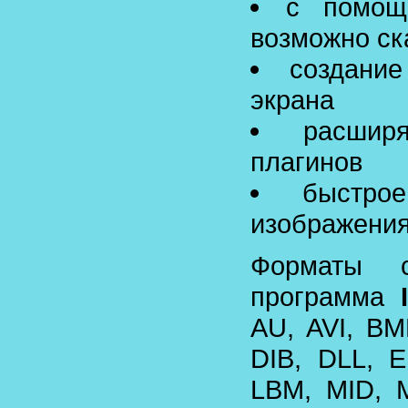
с помощ
возможно ск
создани
экрана
расшир
плагинов
быстро
изображения
Форматы с
программа
AU, AVI, BM
DIB, DLL, E
LBM, MID, 