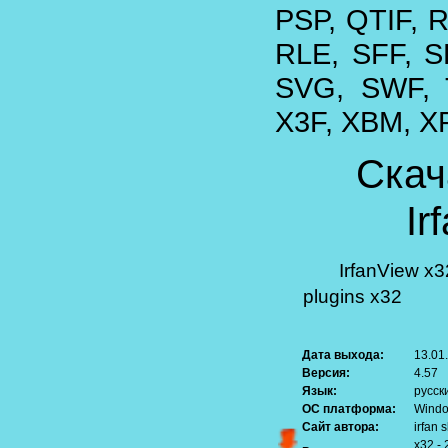
PSP, QTIF, 
RLE, SFF, S
SVG, SWF, 
X3F, XBM, 
Скач
Ir
IrfanView x3
plugins x32
Дата выхода:
13.01
Версия:
4.57
Язык:
русск
ОС платформа:
Windo
Сайт автора:
irfan s
x32 - 