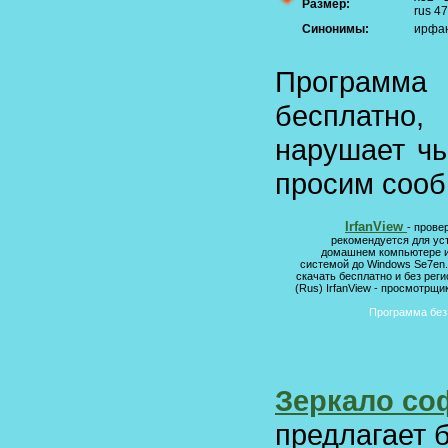
Размер:
rus 4
Синонимы:
ирфан
Программ
бесплатно
нарушает чь
просим сооб
IrfanView
- прове
рекомендуется для ус
домашнем компьютере и
системой до Windows Se7en
скачать бесплатно и без ре
(Rus) IrfanView - просмотрщи
Программа без 
Зеркало соф
предлагает 