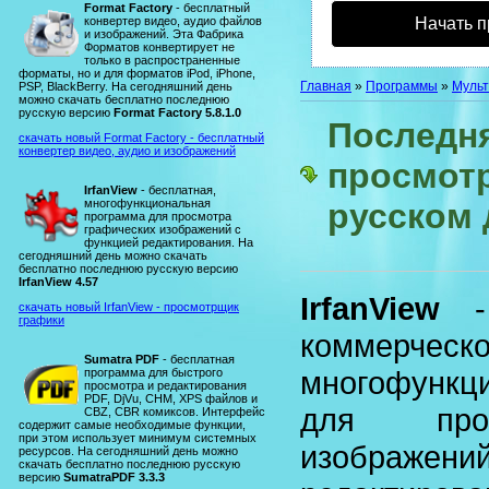
Format Factory
- бесплатный
конвертер видео, аудио файлов
Начать п
и изображений. Эта Фабрика
Форматов конвертирует не
только в распространенные
форматы, но и для форматов iPod, iPhone,
Главная
»
Программы
»
Муль
PSP, BlackBerry. На сегодняшний день
можно скачать бесплатно последнюю
русскую версию
Format Factory 5.8.1.0
Последня
скачать новый Format Factory - бесплатный
конвертер видео, аудио и изображений
просмот
IrfanView
- бесплатная,
многофункциональная
русском
программа для просмотра
графических изображений с
функцией редактирования. На
сегодняшний день можно скачать
бесплатно последнюю русскую версию
IrfanView 4.57
IrfanView
- 
скачать новый IrfanView - просмотрщик
графики
коммерчес
Sumatra PDF
- бесплатная
многофунк
программа для быстрого
просмотра и редактирования
PDF, DjVu, CHM, XPS файлов и
для прос
CBZ, CBR комиксов. Интерфейс
содержит самые необходимые функции,
при этом использует минимум системных
изображ
ресурсов. На сегодняшний день можно
скачать бесплатно последнюю русскую
версию
SumatraPDF 3.3.3