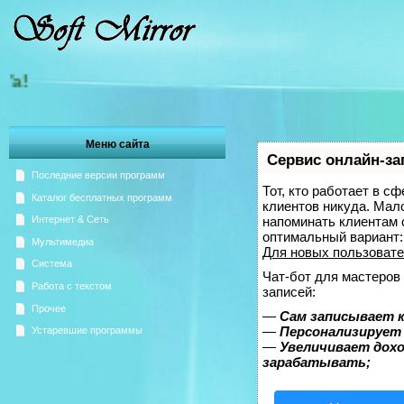
Добро пожаловать на Зерк
Меню сайта
Сервис онлайн-за
Последние версии программ
Тот, кто работает в с
Каталог бесплатных программ
клиентов никуда. Мало
напоминать клиентам 
Интернет & Сеть
оптимальный вариант
Мультимедиа
Для новых пользоват
Система
Чат-бот для мастеров
Работа с текстом
записей:
Прочее
—
Сам записывает к
—
Персонализирует 
Устаревшие программы
—
Увеличивает дох
зарабатывать;