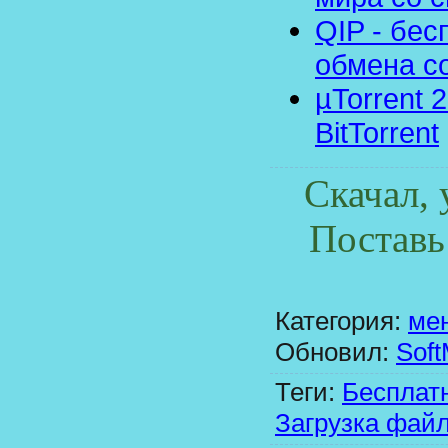
QIP - бе
обмена с
µTorrent 
BitTorrent
Скачал, 
Поставь
Категория
:
ме
Обновил
:
Soft
Теги
:
Бесплат
Загрузка фай