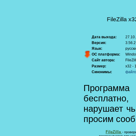
FileZilla x3
Дата выхода:
27.10
Версия:
3.56.2
Язык:
русск
ОС платформа:
Windo
Сайт автора:
FileZil
Размер:
x32 - 
Синонимы:
файл
Программ
бесплатно
нарушает чь
просим сооб
FileZilla
- провер