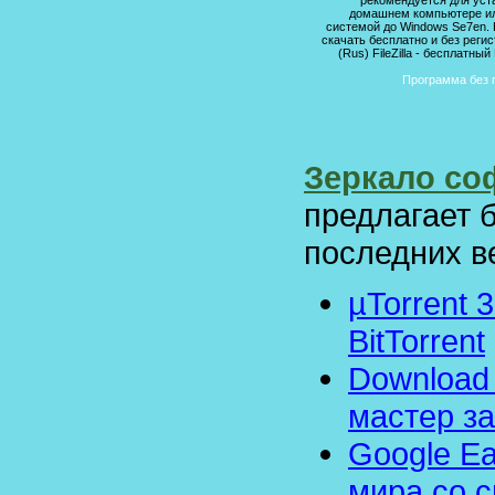
рекомендуется для уст
домашнем компьютере ил
системой до Windows Se7en.
скачать бесплатно и без рег
(Rus) FileZilla - бесплатн
Программа без п
Зеркало соф
предлагает 
последних в
µTorrent 
BitTorrent
Download 
мастер за
Google Ea
мира со с