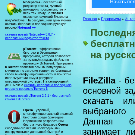
Начать по
Notepad++
- бесплатный
редактор текста, лучший
помощник программистов и
всех тех, кому не хватает
скромных функций Блокнота
Главная
»
Программы
»
Интер
под Windows. На сегодняшний день можно
скачать бесплатно последнюю русскую
версию
Notepad ++
Последняя
скачать новый Notepad++ 5.8.7 -
бесплатный редактор текста
бесплат
µTorrent
- эффективная,
на русск
быстрая и бесплатная
программа, которая позволяет
загрузить/передать файлы по
протоколу BitTorrent. Программа
uTorrent
является самым популярным
клиентом по загрузке торрентов благодаря
своей многофункциональности и при этом
FileZilla
- бе
использует минимум ресурсов
операционной системы. На сегодняшний
день можно
скачать бесплатно последнюю
основной за
русскую версию
uTorrent 3
скачать новый µTorrent 2.2.1 - бесплатный
скачать и
клиент BitTorrent
выбраного
Opera
- удобный,
многофункциональный и самый
быстрый среди браузеров.
Данная бе
Норвежские разработчики
бесплатного браузера
Opera
снабдили его всеми необходимыми
занимает л
инструментами для вашей быстрой и