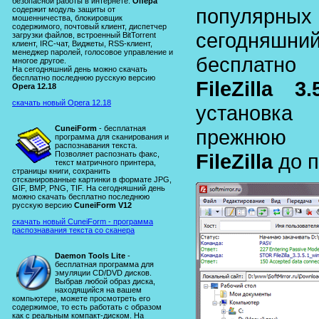
безопасной работы в интернете.
Опера
популярны
содержит модуль защиты от
мошенничества, блокировщик
содержимого, почтовый клиент, диспетчер
сегодняшни
загрузки файлов, встроенный BitTorrent
клиент, IRC-чат, Виджеты, RSS-клиент,
менеджер паролей, голосовое управление и
бесплатн
многое другое.
На сегодняшний день можно скачать
бесплатно последнюю русскую версию
FileZilla 3.
Opera 12.18
скачать новый Opera 12.18
установка
CuneiForm
- бесплатная
прежнюю 
программа для сканирования и
распознавания текста.
Позволяет распознать факс,
FileZilla
до п
текст матричного принтера,
страницы книги, сохранить
отсканированные картинки в формате JPG,
GIF, BMP, PNG, TIF. На сегодняшний день
можно скачать бесплатно последнюю
русскую версию
CuneiForm V12
скачать новый CuneiForm - программа
распознавания текста со сканера
Daemon Tools Lite
-
бесплатная программа для
эмуляции CD/DVD дисков.
Выбрав любой образ диска,
находящийся на вашем
компьютере, можете просмотреть его
содержимое, то есть работать с образом
как с реальным компакт-диском. На