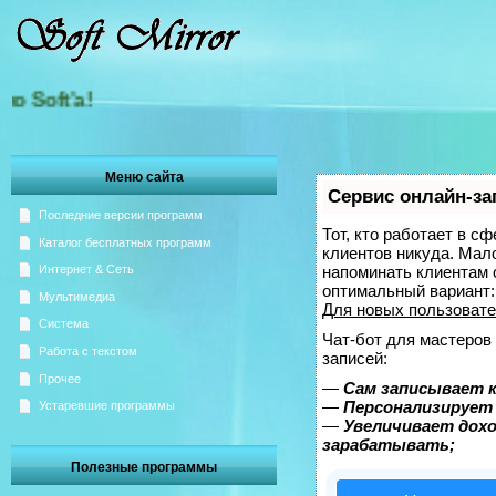
'а!
Меню сайта
Сервис онлайн-за
Последние версии программ
Тот, кто работает в с
Каталог бесплатных программ
клиентов никуда. Мало
напоминать клиентам 
Интернет & Сеть
оптимальный вариант
Мультимедиа
Для новых пользоват
Система
Чат-бот для мастеров
Работа с текстом
записей:
Прочее
—
Сам записывает к
—
Персонализирует 
Устаревшие программы
—
Увеличивает дох
зарабатывать;
Полезные программы