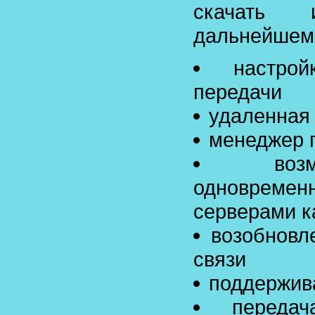
скачать 
дальнейшем
настро
передачи
удаленная
менеджер 
во
одноврем
серверами к
возобновл
связи
поддержива
переда