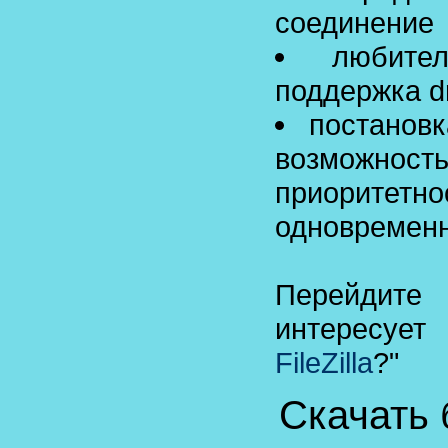
соединение
любите
поддержка d
постанов
возмож
приоритет
одновременн
Перейдите
интересует 
FileZilla
?"
Скачать б